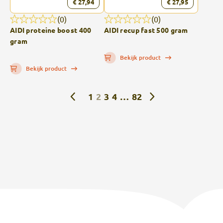
€ 27,94
€ 27,95
(0)
(0)
AIDI proteine boost 400
AIDI recup fast 500 gram
gram
Bekijk product
Bekijk product
1
2
3
4
…
82