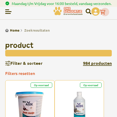
voor 16:00 besteld, vandaag verzonden.
Spaar punten 
Home
Zoekresultaten
product
Filter & sorteer
984 producten
Filters resetten
Op voorraad
Op voorraad