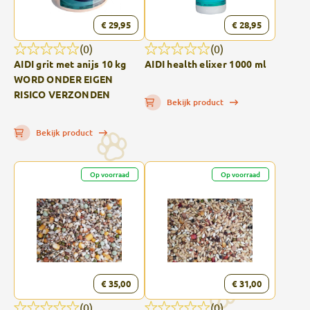
€ 29,95
€ 28,95
(0)
(0)
AIDI grit met anijs 10 kg
AIDI health elixer 1000 ml
WORD ONDER EIGEN
RISICO VERZONDEN
Bekijk product
Bekijk product
Op voorraad
Op voorraad
€ 35,00
€ 31,00
(0)
(0)