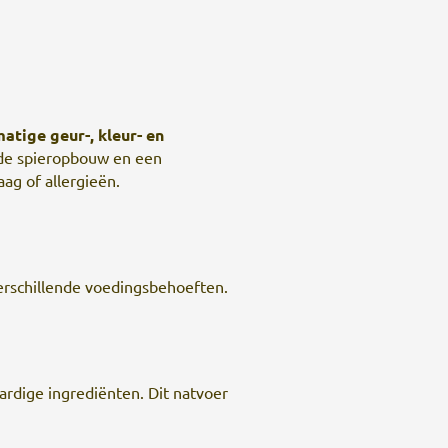
atige geur-, kleur- en
onde spieropbouw en een
ag of allergieën.
erschillende voedingsbehoeften.
rdige ingrediënten. Dit natvoer