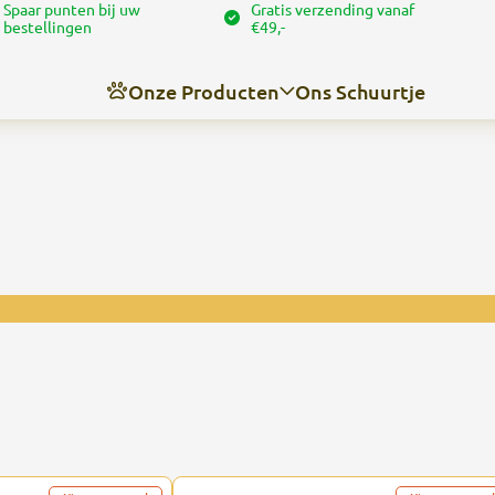
Spaar punten bij uw
Gratis verzending vanaf
bestellingen
€49,-
Onze Producten
Ons Schuurtje
Nieuws
Over ons
Contact
Angel’s trimschuurtje