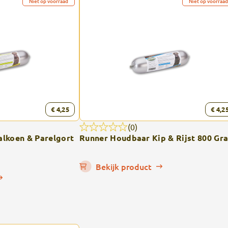
Niet op voorraad
Niet op voorraad
€ 4,25
€ 4,2
(0)
lkoen & Parelgort
Runner Houdbaar Kip & Rijst 800 Gr
Bekijk product