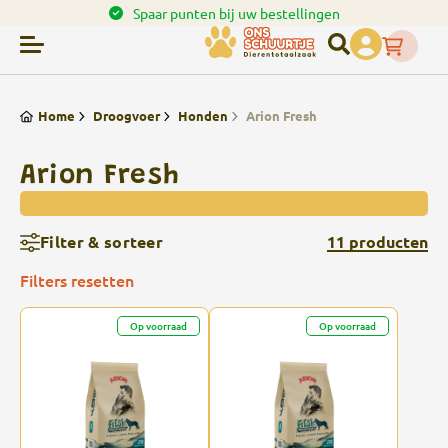
en.
Spaar punten bij uw bestellingen
Home
Droogvoer
Honden
Arion Fresh
Arion Fresh
Filter & sorteer
11 producten
Filters resetten
Op voorraad
Op voorraad