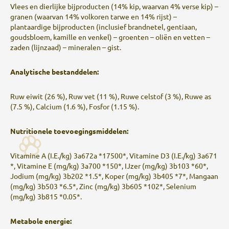
Vlees en dierlijke bijproducten (14% kip, waarvan 4% verse kip) –
granen (waarvan 14% volkoren tarwe en 14% rijst) –
plantaardige bijproducten (inclusief brandnetel, gentiaan,
goudsbloem, kamille en venkel) – groenten – oliën en vetten –
zaden (lijnzaad) – mineralen – gist.
Analytische bestanddelen:
Ruw eiwit (26 %), Ruw vet (11 %), Ruwe celstof (3 %), Ruwe as
(7.5 %), Calcium (1.6 %), Fosfor (1.15 %).
Nutritionele toevoegingsmiddelen:
Vitamine A (I.E./kg) 3a672a *17500*, Vitamine D3 (I.E./kg) 3a671
*, Vitamine E (mg/kg) 3a700 *150*, IJzer (mg/kg) 3b103 *60*,
Jodium (mg/kg) 3b202 *1.5*, Koper (mg/kg) 3b405 *7*, Mangaan
(mg/kg) 3b503 *6.5*, Zinc (mg/kg) 3b605 *102*, Selenium
(mg/kg) 3b815 *0.05*.
Metabole energie: