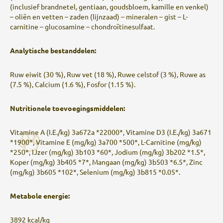
(inclusief brandnetel, gentiaan, goudsbloem, kamille en venkel)
– oliën en vetten – zaden (lijnzaad) – mineralen – gist – L-
carnitine – glucosamine – chondroïtinesulfaat.
Analytische bestanddelen:
Ruw eiwit (30 %), Ruw vet (18 %), Ruwe celstof (3 %), Ruwe as
(7.5 %), Calcium (1.6 %), Fosfor (1.15 %).
Nutritionele toevoegingsmiddelen:
Vitamine A (I.E./kg) 3a672a *22000*, Vitamine D3 (I.E./kg) 3a671
*1900*, Vitamine E (mg/kg) 3a700 *500*, L-Carnitine (mg/kg)
*250*, IJzer (mg/kg) 3b103 *60*, Jodium (mg/kg) 3b202 *1.5*,
Koper (mg/kg) 3b405 *7*, Mangaan (mg/kg) 3b503 *6.5*, Zinc
(mg/kg) 3b605 *102*, Selenium (mg/kg) 3b815 *0.05*.
Metabole energie:
3892 kcal/kg