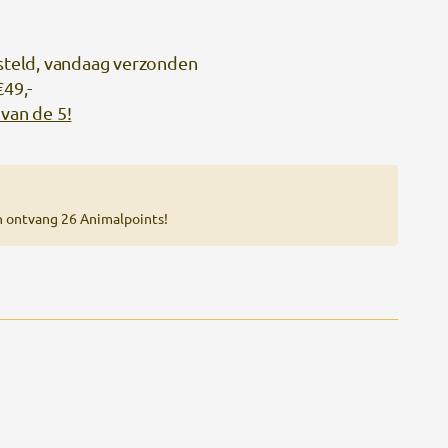
steld, vandaag verzonden
€49,-
van de 5!
n ontvang 26 Animalpoints!