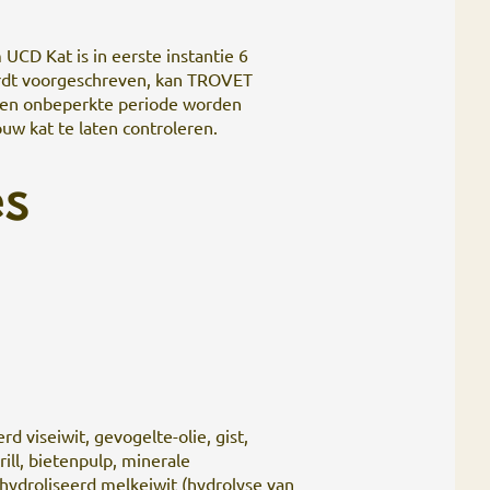
CD Kat is in eerste instantie 6
rdt voorgeschreven, kan TROVET
een onbeperkte periode worden
uw kat te laten controleren.
es
 viseiwit, gevogelte-olie, gist,
ill, bietenpulp, minerale
hydroliseerd melkeiwit (hydrolyse van