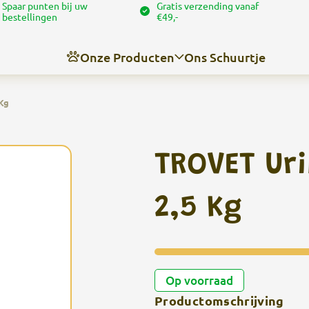
Spaar punten bij uw
Gratis verzending vanaf
bestellingen
€49,-
Onze Producten
Ons Schuurtje
Kg
Nieuws
Over ons
TROVET Ur
Contact
Angel’s trimschuurtje
2,5 Kg
Op voorraad
Productomschrijving