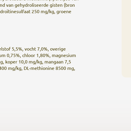
and van gehydroliseerde gisten (bron
droïtinesulfaat 250 mg/kg, groene
lstof 5,5
%, v
ocht 7
,0%, o
verige
rium 0,75%, chloor 1,80%, magnesium
kg, koper 10,0 mg/kg, mangaan 7,5
2400 mg/kg, DL-methionine 8500 mg,