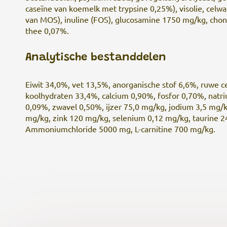
caseïne van koemelk met trypsine 0,25%), visolie, celw
van MOS), inuline (FOS), glucosamine 1750 mg/kg, chon
thee 0,07%.
Analytische bestanddelen
Eiwit 34
,0%, v
et
13,5%, a
norganische stof 6,6
%, r
uwe ce
koolhydraten 33,4
%, calcium 0,90%, fosfor 0,70%, nat
0,09%, zwavel 0,50%, ijzer 75,0 mg/kg, jodium 3,5 mg/
mg/kg, zink 120 mg/kg, selenium 0,12 mg/kg, taurine 
Ammoniumchloride 5000 mg, L-carnitine 700 mg/kg.