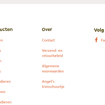
Volg
ucten
Over
en
Contact
Fa
n
Verzend- en
retourbeleid
n
Algemene
s
voorwaarden
dieren
Angel’s
trimschuurtje
eren
ndieren