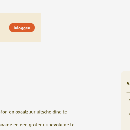
Inloggen
S
or- en oxaalzuur uitscheiding te
pname en een groter urinevolume te