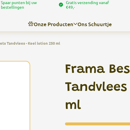
Spaar punten bij uw
Gratis verzending vanaf
bestellingen
€49,-
Onze Producten
Ons Schuurtje
ets Tandvlees - Keel lotion 250 ml
Nieuws
Over ons
Frama Best
Contact
Angel’s trimschuurtje
Tandvlees 
ml