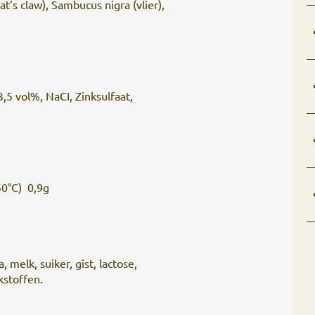
’s claw), Sambucus nigra (vlier),
,5 vol%, NaCI, Zinksulfaat,
50°C) 0,9g
, melk, suiker, gist, lactose,
kstoffen.