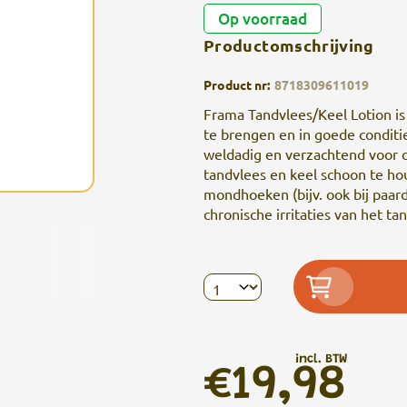
Op voorraad
Productomschrijving
Product nr:
8718309611019
Frama Tandvlees/Keel Lotion is
te brengen en in goede condit
weldadig en verzachtend voor d
tandvlees en keel schoon te hou
mondhoeken (bijv. ook bij paarde
chronische irritaties van het ta
incl. BTW
€19,98