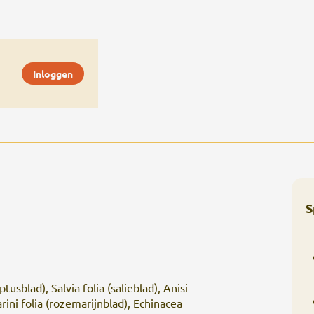
Inloggen
S
usblad), Salvia folia (salieblad), Anisi
ini folia (rozemarijnblad), Echinacea