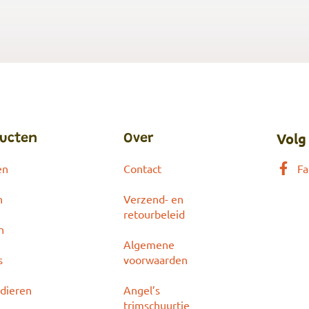
Volg
ucten
Over
en
Contact
Fa
n
Verzend- en
retourbeleid
n
Algemene
s
voorwaarden
dieren
Angel’s
trimschuurtje