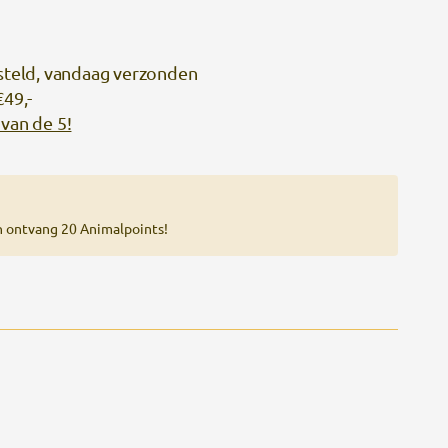
steld, vandaag verzonden
€49,-
van de 5!
n ontvang 20 Animalpoints!