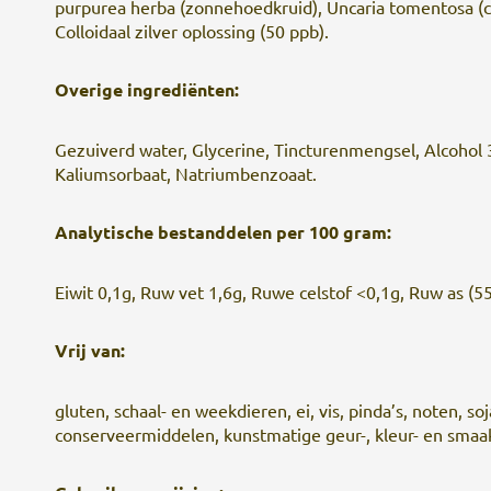
purpurea herba (zonnehoedkruid), Uncaria tomentosa (cat
Colloidaal zilver oplossing (50 ppb).
Overige ingrediënten:
Gezuiverd water, Glycerine, Tincturenmengsel, Alcohol 3
Kaliumsorbaat, Natriumbenzoaat.
Analytische bestanddelen per 100 gram:
Eiwit 0,1g, Ruw vet 1,6g, Ruwe celstof <0,1g, Ruw as (5
Vrij van:
gluten, schaal- en weekdieren, ei, vis, pinda’s, noten, soja
conserveermiddelen, kunstmatige geur-, kleur- en smaa