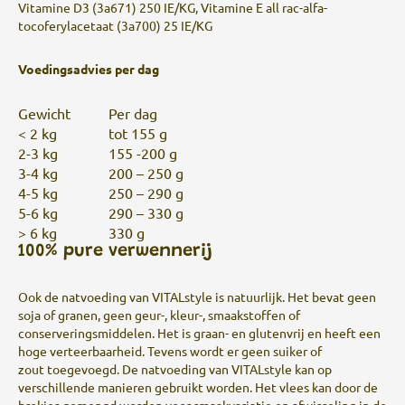
Vitamine D3 (3a671) 250 IE/KG, Vitamine E all rac-alfa-
tocoferylacetaat (3a700) 25 IE/KG
Voedingsadvies per dag
Gewicht
Per dag
< 2 kg
tot 155 g
2-3 kg
155 -200 g
3-4 kg
200 – 250 g
4-5 kg
250 – 290 g
5-6 kg
290 – 330 g
> 6 kg
330 g
100% pure verwennerij​
Ook de natvoeding van VITALstyle is natuurlijk. Het bevat geen
soja of granen, geen geur-, kleur-, smaakstoffen of
conserveringsmiddelen. Het is graan- en glutenvrij en heeft een
hoge verteerbaarheid. Tevens wordt er geen suiker of
zout toegevoegd. De natvoeding van VITALstyle kan op
verschillende manieren gebruikt worden. Het vlees kan door de