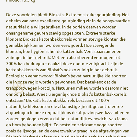
Deze voordelen biedt Biokat’s: Extreem sterke geurbinding: Het
geheim van onze excellente geurbinding zit in de hoogwaardige
natuurklei die wij gebruiken. In de poriën daarvan worden
onaangename geuren stevig opgesloten. Extreem sterke
klonten: Biokat’s kattenbakkorrels vormen stevige klonten die
gemakkelijk kunnen worden verwijderd. Hoe steviger de
klonten, hoe hygiënischer de kattenbak. Veel spaarzamer en
zuiniger in het gebruik: Met een absorberend vermogen tot
300% kan bedragen – dankzij deze enorme zuigkracht zijn de
kattenbakkorrels van Biokat’s ook zo zuinig in het gebruik.
Ecologisch verantwoord: Biokat’s bevat natuurlijke kleisoorten
die in onze regio worden gewonnen. Dat betekent dat de
transportwegen kort zijn. Natuur en milieu worden daarom niet
onnodig belast. Weet u eigenlijk hoe Biokat’s kattenbakkorrels
ontstaan? Biokat’s kattenbakkorrels bestaan uit 100%
natuurlijke kleisoorten die afkomstig zijn uit gecontroleerde
afgravingen in onze regio. Tijdens de afgravingswerkzaamheden
zorgen geologen ervoor dat het natuurlijk evenwicht van fauna
en flora behouden blijft. Zo nestelen zeldzame vogelsoorten
zoals de ijsvogel en de oeverzwaluw graag in de afgravingen van
Biokat’s. Nadat de afgraving is stilgelegd wordt het gebied van