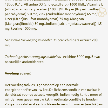
18000 IU/IE, Vitamine D3 (cholecalciferol) 1600 IU/IE, Vitamine E
(all-rac alfa-tocoferylacetaat) 100 IU/IE, Koper (Koper(II)sulfaat
pentahydraat) 5.0 mg, Zink (Zinksulfaat-monohydraat) 65 mg,
IJzer (IJzer(II)sulfaat-monohydraat) 75 mg, Mangaan
(Mangaan(II)oxide) 30 mg, Jodium (calciumjodaat, watervrij) 1.5
mg, taurine 1000 mg.
Sensoriële toevoegingsmiddelen:
Yucca Schidigera extract 200
mg.
Technologische toevoegingsmiddelen:
Lecithine 5000 mg. Bevat
natuurlijke antioxidanten.
Voedingsadvies:
Het voedingsadvies is gebaseerd op een normale
energiebehoefte van uw kat. De lichaamsconditie van uw kat is
de leidraat voor de actuele voergift. Indien nodig kunt u meer of
minder voer geven om uw kat in optimale conditie te houden.
Zorg ervoor dat er steeds voldoende vers drinkwater beschikbaar