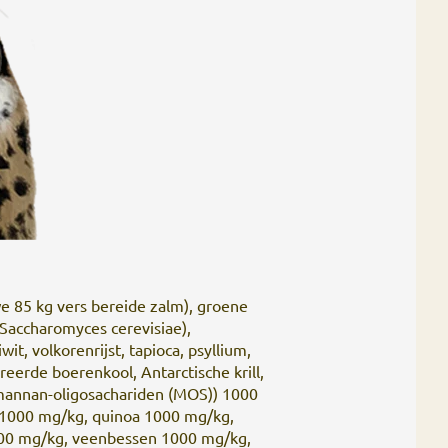
e 85 kg vers bereide zalm), groene
 (Saccharomyces cerevisiae),
it, volkorenrijst, tapioca, psyllium,
rde boerenkool, Antarctische krill,
n mannan-oligosachariden (MOS)) 1000
) 1000 mg/kg, quinoa 1000 mg/kg,
000 mg/kg, veenbessen 1000 mg/kg,