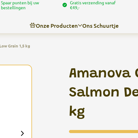
Spaar punten bij uw
Gratis verzending vanaf
bestellingen
€49,-
Onze Producten
Ons Schuurtje
ow Grain 1,5 kg
Nieuws
Over ons
Amanova C
Contact
Angel’s trimschuurtje
Salmon De
kg