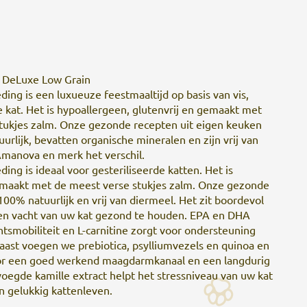
n DeLuxe Low Grain
ng is een luxueuze feestmaaltijd op basis van vis,
e kat. Het is hypoallergeen, glutenvrij en gemaakt met
stukjes zalm. Onze gezonde recepten uit eigen keuken
rlijk, bevatten organische mineralen en zijn vrij van
manova en merk het verschil.
ng is ideaal voor gesteriliseerde katten. Het is
gemaakt met de meest verse stukjes zalm. Onze gezonde
100% natuurlijk en vrij van diermeel. Het zit boordevol
en vacht van uw kat gezond te houden. EPA en DHA
tsmobiliteit en L-carnitine zorgt voor ondersteuning
ast voegen we prebiotica, psylliumvezels en quinoa en
or een goed werkend maagdarmkanaal en een langdurig
oegde kamille extract helpt het stressniveau van uw kat
n gelukkig kattenleven.