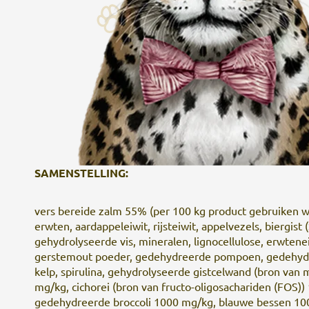
SAMENSTELLING:
vers bereide zalm 55% (per 100 kg product gebruiken w
erwten, aardappeleiwit, rijsteiwit, appelvezels, biergist
gehydrolyseerde vis, mineralen, lignocellulose, erwteneiw
gerstemout poeder, gedehydreerde pompoen, gedehydree
kelp, spirulina, gehydrolyseerde gistcelwand (bron va
mg/kg, cichorei (bron van fructo-oligosachariden (FOS)
gedehydreerde broccoli 1000 mg/kg, blauwe bessen 1