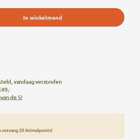
In winkelmand
steld, vandaag verzonden
€49,-
van de 5!
n ontvang 20 Animalpoints!