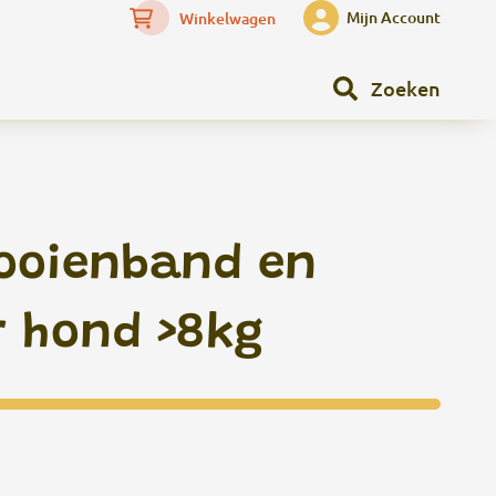
Mijn Account
Winkelwagen
Zoeken
looienband en
r hond >8kg