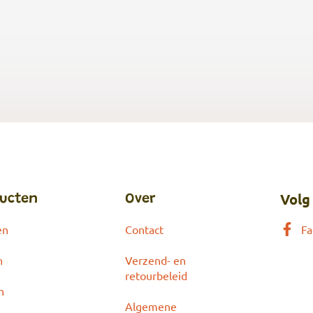
Volg
ucten
Over
en
Contact
Fa
n
Verzend- en
retourbeleid
n
Algemene