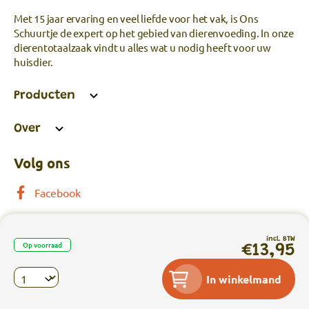
Met 15 jaar ervaring en veel liefde voor het vak, is Ons
Schuurtje de expert op het gebied van dierenvoeding. In onze
dierentotaalzaak vindt u alles wat u nodig heeft voor uw
huisdier.
Producten
Over
Volg ons
Facebook
incl. BTW
Op voorraad
€13,95
Privacy
|
Algemene voorwaarden
|
In winkelmand
Webshop laten maken