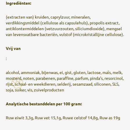
Ingrediënten:
(extracten van) kruiden, caprylzuur, mineralen,
verdikkingsmiddel (cellulose als capsulehuls), propolis extract,
antiklontermiddelen (vetzuurzouten, siliciumdioxide), mengsel
van levensvatbare bacteriën, vulstof (microkristallijne cellulose).
Vrij van
:
alcohol, ammoniak, bijenwas, ei, gist, gluten, lactose, maïs, melk,
mosterd, noten, parabenen, paraffine, parfum, pinda’s, resorcinol,
rijst, schaal- en weekdieren, selderij, sesamzaad, siliconen, SLS,
soja, suiker, vis, zuivelproducten
Analytische bestanddelen per 100 gram:
Ruw eiwit 3,3g, Ruw vet 15,1g, Ruwe celstof 14,8g, Ruw as 19g