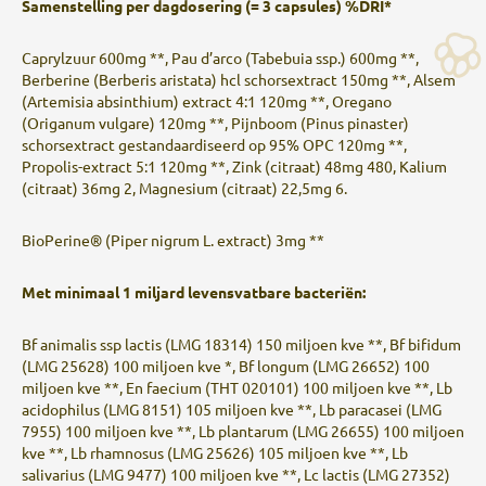
Samenstelling per dagdosering (= 3 capsules) %DRI*
Caprylzuur 600mg **, Pau d’arco (Tabebuia ssp.) 600mg **,
Berberine (Berberis aristata) hcl schorsextract 150mg **, Alsem
(Artemisia absinthium) extract 4:1 120mg **, Oregano
(Origanum vulgare) 120mg **, Pijnboom (Pinus pinaster)
schorsextract gestandaardiseerd op 95% OPC 120mg **,
Propolis-extract 5:1 120mg **, Zink (citraat) 48mg 480, Kalium
(citraat) 36mg 2, Magnesium (citraat) 22,5mg 6.
BioPerine® (Piper nigrum L. extract) 3mg **
Met minimaal 1 miljard levensvatbare bacteriën:
Bf animalis ssp lactis (LMG 18314) 150 miljoen kve **, Bf bifidum
(LMG 25628) 100 miljoen kve *, Bf longum (LMG 26652) 100
miljoen kve **, En faecium (THT 020101) 100 miljoen kve **, Lb
acidophilus (LMG 8151) 105 miljoen kve **, Lb paracasei (LMG
7955) 100 miljoen kve **, Lb plantarum (LMG 26655) 100 miljoen
kve **, Lb rhamnosus (LMG 25626) 105 miljoen kve **, Lb
salivarius (LMG 9477) 100 miljoen kve **, Lc lactis (LMG 27352)