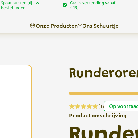
Spaar punten bij uw
Gratis verzending vanaf
bestellingen
€49,-
Onze Producten
Ons Schuurtje
Nieuws
Over ons
Runderore
Contact
Angel’s trimschuurtje
Op voorraa
(1)
Productomschrijving
Runde