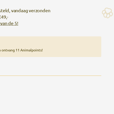
steld, vandaag verzonden
€49,-
van de 5!
n ontvang 11 Animalpoints!