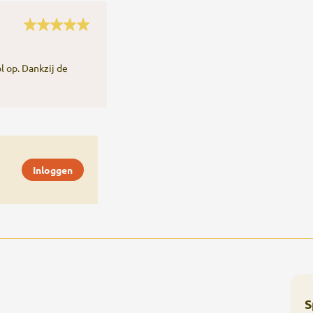
l op. Dankzij de
Inloggen
S