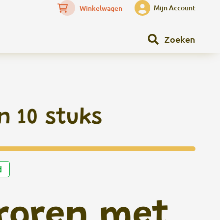
Mijn Account
Winkelwagen
Zoeken
n 10 stuks
d
roren met