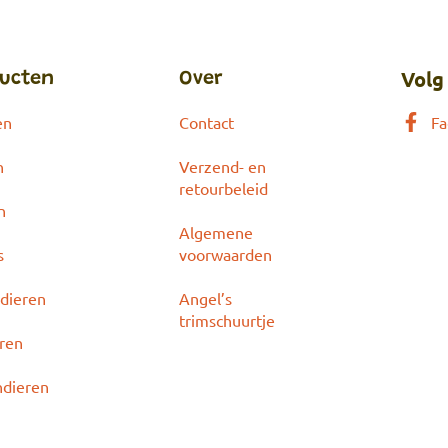
Volg
ucten
Over
en
Contact
Fa
n
Verzend- en
retourbeleid
n
Algemene
s
voorwaarden
dieren
Angel’s
trimschuurtje
eren
ndieren