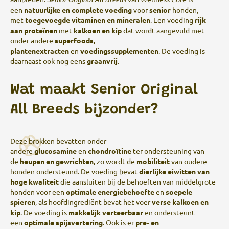
een
natuurlijke en complete voeding
voor
senior
honden,
met
toegevoegde vitaminen en mineralen
. Een voeding
rijk
aan proteïnen
met
kalkoen en kip
dat wordt aangevuld met
onder andere
superfoods,
plantenextracten
en
voedingssupplementen
. De voeding is
daarnaast ook nog eens
graanvrij
.
Wat maakt Senior Original
All Breeds bijzonder?
Deze brokken bevatten onder
andere
glucosamine
en
chondroïtine
ter ondersteuning van
de
heupen en gewrichten
, zo wordt de
mobiliteit
van oudere
honden ondersteund. De voeding bevat
dierlijke eiwitten van
hoge kwaliteit
die aansluiten bij de behoeften van middelgrote
honden voor een
optimale energiebehoefte
en
soepele
spieren
, als hoofdingrediënt bevat het voer
verse kalkoen en
kip
. De voeding is
makkelijk verteerbaar
en ondersteunt
een
optimale spijsvertering
. Ook is er
pre- en