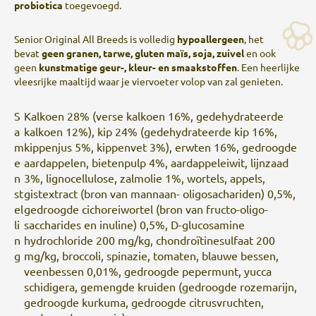
probiotica
toegevoegd.
Senior Original All Breeds is volledig
hypoallergeen
, het
bevat
geen granen, tarwe, gluten maïs, soja, zuivel
en ook
geen
kunstmatige geur-, kleur- en smaakstoffen
. Een heerlijke
vleesrijke maaltijd waar je viervoeter volop van zal genieten.
S
Kalkoen 28% (verse kalkoen 16%, gedehydrateerde
a
kalkoen 12%), kip 24% (gedehydrateerde kip 16%,
m
kippenjus 5%, kippenvet 3%), erwten 16%, gedroogde
e
aardappelen, bietenpulp 4%, aardappeleiwit, lijnzaad
n
3%, lignocellulose, zalmolie 1%, wortels, appels,
st
gistextract (bron van mannaan- oligosachariden) 0,5%,
el
gedroogde cichoreiwortel (bron van fructo-oligo-
li
saccharides en inuline) 0,5%, D-glucosamine
n
hydrochloride 200 mg/kg, chondroïtinesulfaat 200
g
mg/kg, broccoli, spinazie, tomaten, blauwe bessen,
veenbessen 0,01%, gedroogde pepermunt, yucca
schidigera, gemengde kruiden (gedroogde rozemarijn,
gedroogde kurkuma, gedroogde citrusvruchten,