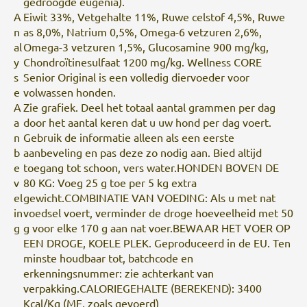
gedroogde eugenia).
A
Eiwit 33%, Vetgehalte 11%, Ruwe celstof 4,5%, Ruwe
n
as 8,0%, Natrium 0,5%, Omega-6 vetzuren 2,6%,
al
Omega-3 vetzuren 1,5%, Glucosamine 900 mg/kg,
y
Chondroïtinesulfaat 1200 mg/kg. Wellness CORE
s
Senior Original is een volledig diervoeder voor
e
volwassen honden.
A
Zie grafiek. Deel het totaal aantal grammen per dag
a
door het aantal keren dat u uw hond per dag voert.
n
Gebruik de informatie alleen als een eerste
b
aanbeveling en pas deze zo nodig aan. Bied altijd
e
toegang tot schoon, vers water.HONDEN BOVEN DE
v
80 KG: Voeg 25 g toe per 5 kg extra
el
gewicht.COMBINATIE VAN VOEDING: Als u met nat
in
voedsel voert, verminder de droge hoeveelheid met 50
g
g voor elke 170 g aan nat voer.BEWAAR HET VOER OP
EEN DROGE, KOELE PLEK. Geproduceerd in de EU. Ten
minste houdbaar tot, batchcode en
erkenningsnummer: zie achterkant van
verpakking.CALORIEGEHALTE (BEREKEND): 3400
Kcal/Kg (ME, zoals gevoerd)