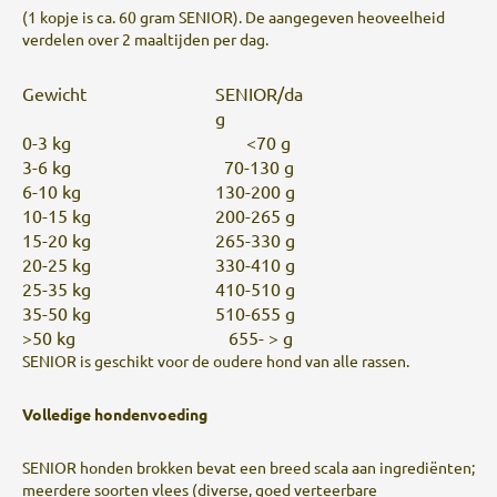
(1 kopje is ca. 60 gram SENIOR). De aangegeven heoveelheid
verdelen over 2 maaltijden per dag.
Gewicht
SENIOR/da
g
0-3 kg
<70 g
3-6 kg
70-130 g
6-10 kg
130-200 g
10-15 kg
200-265 g
15-20 kg
265-330 g
20-25 kg
330-410 g
25-35 kg
410-510 g
35-50 kg
510-655 g
>50 kg
655- > g
SENIOR is geschikt voor de oudere hond van alle rassen.
Volledige hondenvoeding
SENIOR honden brokken bevat een breed scala aan ingrediënten;
meerdere soorten vlees (diverse, goed verteerbare