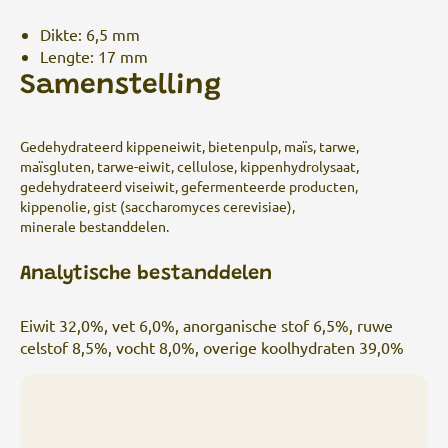
Dikte: 6,5 mm
Lengte: 17 mm
Samenstelling
Gedehydrateerd kippeneiwit, bietenpulp, maïs, tarwe,
maïsgluten, tarwe-eiwit, cellulose, kippenhydrolysaat,
gedehydrateerd viseiwit, gefermenteerde producten,
kippenolie, gist (saccharomyces cerevisiae),
minerale bestanddelen.
Analytische bestanddelen
Eiwit
32,0%, v
et
6,0%, a
norganische stof
6,5%, r
uwe
celstof
8,5%, v
ocht
8,0%, o
verige koolhydraten
39,0%