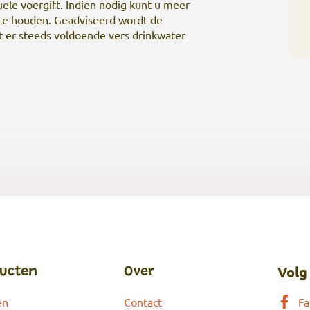
uele voergift. Indien nodig kunt u meer
 te houden. Geadviseerd wordt de
at er steeds voldoende vers drinkwater
Volg
ucten
Over
en
Contact
Fa