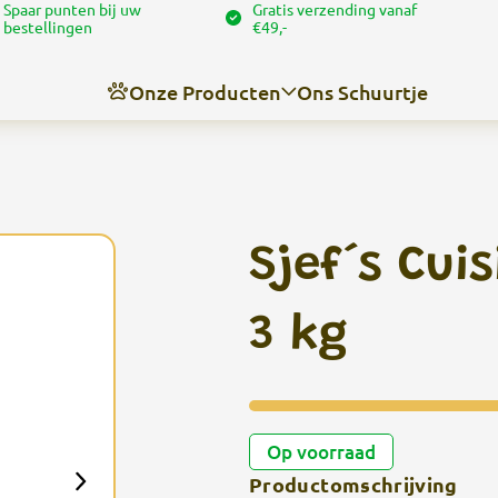
Spaar punten bij uw
Gratis verzending vanaf
bestellingen
€49,-
Onze Producten
Ons Schuurtje
Nieuws
Over ons
Sjef´s Cui
Contact
Angel’s trimschuurtje
3 kg
Op voorraad
Productomschrijving