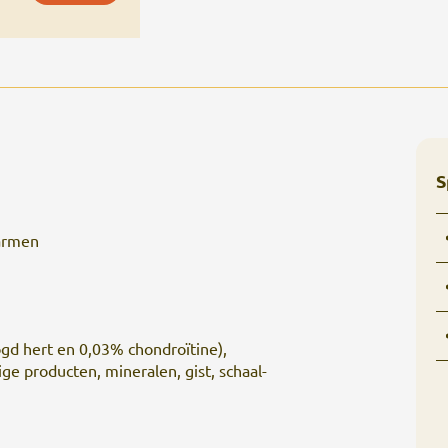
S
darmen
gd hert en 0,03% chondroïtine),
ige producten, mineralen, gist, schaal-