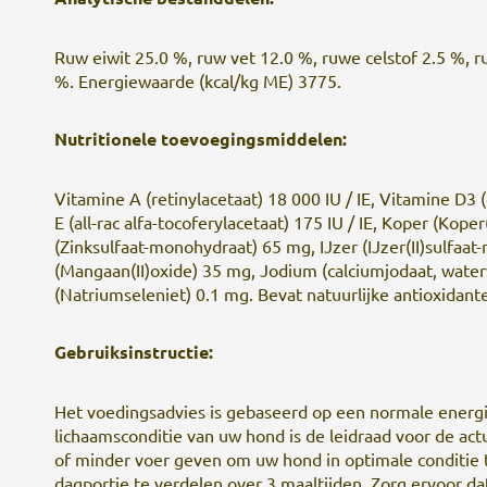
Ruw eiwit 25.0 %, ruw vet 12.0 %, ruwe celstof 2.5 %, ru
%. Energiewaarde (kcal/kg ME) 3775.
Nutritionele toevoegingsmiddelen:
Vitamine A (retinylacetaat) 18 000 IU / IE, Vitamine D3 (
E (all-rac alfa-tocoferylacetaat) 175 IU / IE, Koper (Kope
(Zinksulfaat-monohydraat) 65 mg, IJzer (IJzer(II)sulfa
(Mangaan(II)oxide) 35 mg, Jodium (calciumjodaat, water
(Natriumseleniet) 0.1 mg. Bevat natuurlijke antioxidant
Gebruiksinstructie:
Het voedingsadvies is gebaseerd op een normale energ
lichaamsconditie van uw hond is de leidraad voor de act
of minder voer geven om uw hond in optimale conditie
dagportie te verdelen over 3 maaltijden. Zorg ervoor d