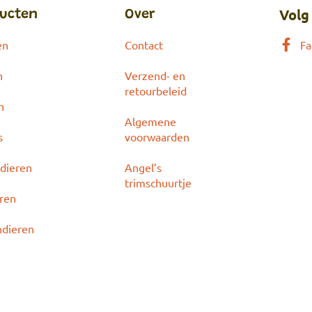
Volg
ucten
Over
en
Contact
Fa
n
Verzend- en
retourbeleid
n
Algemene
s
voorwaarden
dieren
Angel’s
trimschuurtje
eren
ndieren