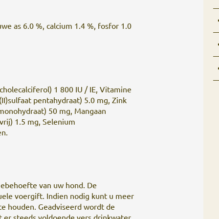
we as 6.0 %, calcium 1.4 %, fosfor 1.0
cholecalciferol) 1 800 IU / IE, Vitamine
r(II)sulfaat pentahydraat) 5.0 mg, Zink
at-monohydraat) 50 mg, Mangaan
vrij) 1.5 mg, Selenium
en.
iebehoefte van uw hond. De
uele voergift. Indien nodig kunt u meer
 te houden. Geadviseerd wordt de
at er steeds voldoende vers drinkwater