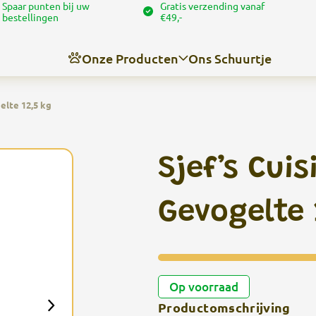
Spaar punten bij uw
Gratis verzending vanaf
bestellingen
€49,-
Onze Producten
Ons Schuurtje
elte 12,5 kg
Nieuws
Over ons
Sjef’s Cui
Contact
Angel’s trimschuurtje
Gevogelte 
Op voorraad
Productomschrijving