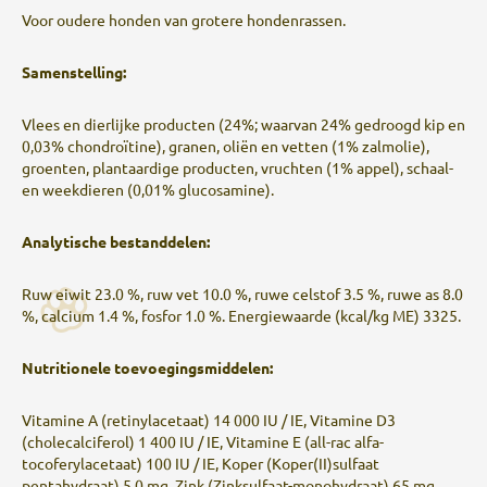
Voor oudere honden van grotere hondenrassen.
Samenstelling:
Vlees en dierlijke producten (24%; waarvan 24% gedroogd kip en
0,03% chondroïtine), granen, oliën en vetten (1% zalmolie),
groenten, plantaardige producten, vruchten (1% appel), schaal-
en weekdieren (0,01% glucosamine).
Analytische bestanddelen:
Ruw eiwit 23.0 %, ruw vet 10.0 %, ruwe celstof 3.5 %, ruwe as 8.0
%, calcium 1.4 %, fosfor 1.0 %. Energiewaarde (kcal/kg ME) 3325.
Nutritionele toevoegingsmiddelen:
Vitamine A (retinylacetaat) 14 000 IU / IE, Vitamine D3
(cholecalciferol) 1 400 IU / IE, Vitamine E (all-rac alfa-
tocoferylacetaat) 100 IU / IE, Koper (Koper(II)sulfaat
pentahydraat) 5.0 mg, Zink (Zinksulfaat-monohydraat) 65 mg,