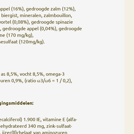
appel (16%), gedroogde zalm (12%),
 biergist, mineralen, zalmbouillon,
wortel (0,08%), gedroogde spinazie
s, gedroogde appel (0,04%), gedroogde
ne (170 mg/kg),
esulfaat (120mg/kg).
 as 8,5%, vocht 8,5%, omega-3
en 0,9%, (ratio ω3/ω6 = 1 / 0,2),
gingsmiddelen:
alciferol) 1.900 IE, vitamine E (alfa-
ehydrateerd 340 mg, zink-sulfaat-
ijzer(ll}chelaat van aminozuren