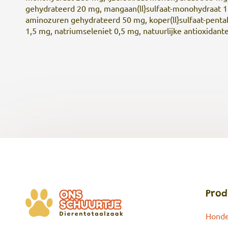
gehydrateerd 20 mg, mangaan(ll}sulfaat-monohydraat 11
aminozuren gehydrateerd 50 mg, koper(ll}sulfaat-pentah
1,5 mg, natriumseleniet 0,5 mg, natuurlijke antioxidant
Prod
Hond