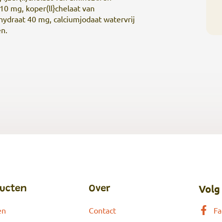
0 mg, koper(ll}chelaat van
ydraat 40 mg, calciumjodaat watervrij
en.
Volg
ucten
Over
en
Contact
Fa