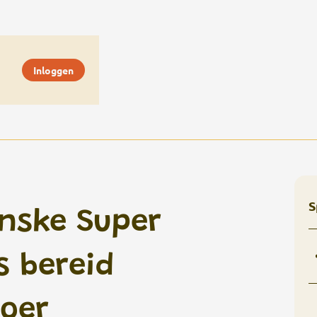
Inloggen
S
nske Super
s bereid
oer