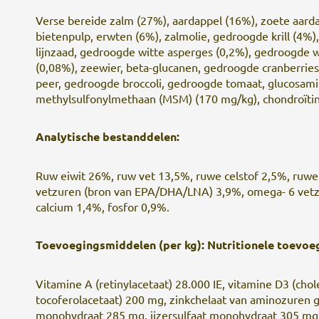
Verse bereide zalm (27%), aardappel (16%), zoete aard
bietenpulp, erwten (6%), zalmolie, gedroogde krill (4%),
lijnzaad, gedroogde witte asperges (0,2%), gedroogde 
(0,08%), zeewier, beta-glucanen, gedroogde cranberrie
peer, gedroogde broccoli, gedroogde tomaat, glucosami
methylsulfonylmethaan (MSM) (170 mg/kg), chondroïtin
Analytische bestanddelen:
Ruw eiwit 26%, ruw vet 13,5%, ruwe celstof 2,5%, ruwe
vetzuren (bron van EPA/DHA/LNA) 3,9%, omega- 6 vetzur
calcium 1,4%, fosfor 0,9%.
Toevoegingsmiddelen (per kg): Nutritionele toevoe
Vitamine A (retinylacetaat) 28.000 IE, vitamine D3 (cholec
tocoferolacetaat) 200 mg, zinkchelaat van aminozuren g
monohydraat 285 mg, ijzersulfaat­ monohydraat 305 mg, 