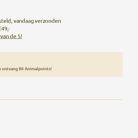
steld, vandaag verzonden
€49,-
van de 5!
n ontvang 86 Animalpoints!