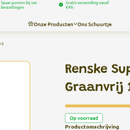
Spaar punten bij uw
Gratis verzending vanaf
bestellingen
€49,-
Onze Producten
Ons Schuurtje
kg
Nieuws
Over ons
Renske Su
Contact
Angel’s trimschuurtje
Graanvrij 
Op voorraad
Productomschrijving