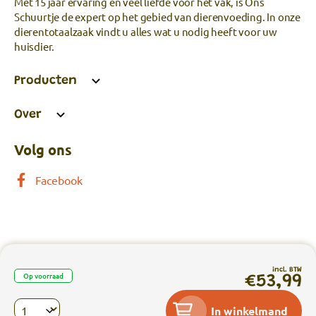
Met 15 jaar ervaring en veel liefde voor het vak, is Ons
Schuurtje de expert op het gebied van dierenvoeding. In onze
dierentotaalzaak vindt u alles wat u nodig heeft voor uw
huisdier.
Producten
Over
Volg ons
Facebook
Privacy
|
Algemene voorwaarden
|
incl. BTW
Op voorraad
€53,99
Webshop laten maken
In winkelmand