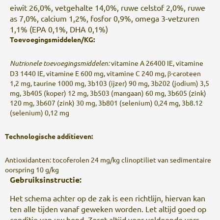
eiwit 26,0%, vetgehalte 14,0%, ruwe celstof 2,0%, ruwe
as 7,0%, calcium 1,2%, fosfor 0,9%, omega 3-vetzuren
1,1% (EPA 0,1%, DHA 0,1%)
Toevoegingsmiddelen/KG:
Nutrionele toevoegingsmiddelen:
vitamine A 26400 IE, vitamine
D3 1440 IE, vitamine E 600 mg, vitamine C 240 mg, β-caroteen
1,2 mg, taurine 1000 mg, 3b103 (ijzer) 90 mg, 3b202 (jodium) 3,5
mg, 3b405 (koper) 12 mg, 3b503 (mangaan) 60 mg, 3b605 (zink)
120 mg, 3b607 (zink) 30 mg, 3b801 (selenium) 0,24 mg, 3b8.12
(selenium) 0,12 mg
Technologische additieven:
Antioxidanten: tocoferolen 24 mg/kg clinoptiliet van sedimentaire
oorspring 10 g/kg
Gebruiksinstructie:
Het schema achter op de zak is een richtlijn, hiervan kan
ten alle tijden vanaf geweken worden. Let altijd goed op
conditie van uw hond. Zorgt altijd voor voldoende vers