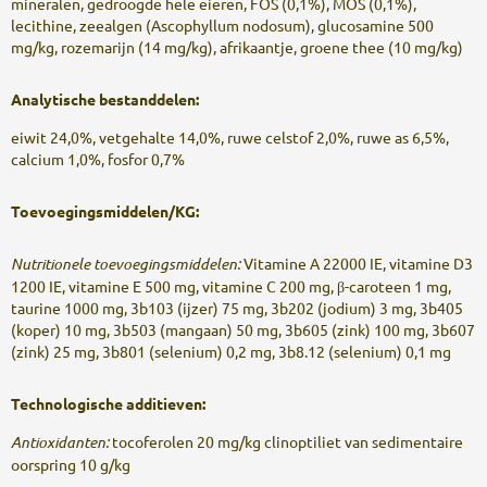
mineralen, gedroogde hele eieren, FOS (0,1%), MOS (0,1%),
lecithine, zeealgen (Ascophyllum nodosum), glucosamine 500
mg/kg, rozemarijn (14 mg/kg), afrikaantje, groene thee (10 mg/kg)
Analytische bestanddelen:
eiwit 24,0%, vetgehalte 14,0%, ruwe celstof 2,0%, ruwe as 6,5%,
calcium 1,0%, fosfor 0,7%
Toevoegingsmiddelen/KG:
Nutritionele toevoegingsmiddelen:
Vitamine A 22000 IE, vitamine D3
1200 IE, vitamine E 500 mg, vitamine C 200 mg, β-caroteen 1 mg,
taurine 1000 mg, 3b103 (ijzer) 75 mg, 3b202 (jodium) 3 mg, 3b405
(koper) 10 mg, 3b503 (mangaan) 50 mg, 3b605 (zink) 100 mg, 3b607
(zink) 25 mg, 3b801 (selenium) 0,2 mg, 3b8.12 (selenium) 0,1 mg
Technologische additieven:
Antioxidanten:
tocoferolen 20 mg/kg clinoptiliet van sedimentaire
oorspring 10 g/kg