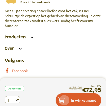
Met 15 jaar ervaring en veel liefde voor het vak, is Ons
Schuurtje de expert op het gebied van dierenvoeding. In onze
dierentotaalzaak vindt u alles wat u nodig heeft voor uw
huisdier.
Producten
Over
Volg ons
Facebook
incl. BTW
€72,95
Op voorraad
€72,95
Privacy
|
Algemene voorwaarden
|
In winkelmand
Webshop laten maken