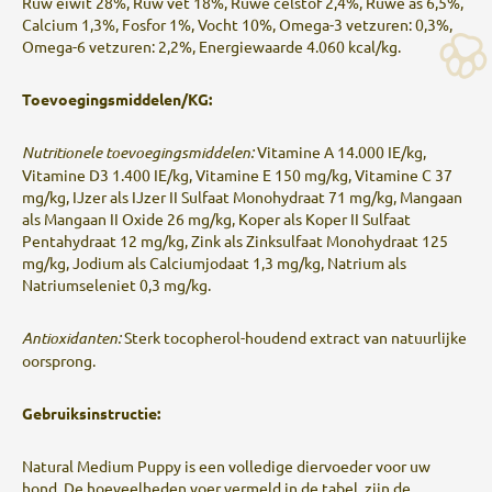
Ruw eiwit 28%, Ruw vet 18%, Ruwe celstof 2,4%, Ruwe as 6,5%,
Calcium 1,3%, Fosfor 1%, Vocht 10%, Omega-3 vetzuren: 0,3%,
Omega-6 vetzuren: 2,2%, Energiewaarde 4.060 kcal/kg.
Toevoegingsmiddelen/KG:
Nutritionele toevoegingsmiddelen:
Vitamine A 14.000 IE/kg,
Vitamine D3 1.400 IE/kg, Vitamine E 150 mg/kg, Vitamine C 37
mg/kg, IJzer als IJzer II Sulfaat Monohydraat 71 mg/kg, Mangaan
als Mangaan II Oxide 26 mg/kg, Koper als Koper II Sulfaat
Pentahydraat 12 mg/kg, Zink als Zinksulfaat Monohydraat 125
mg/kg, Jodium als Calciumjodaat 1,3 mg/kg, Natrium als
Natriumseleniet 0,3 mg/kg.
Antioxidanten:
Sterk tocopherol-houdend extract van natuurlijke
oorsprong.
Gebruiksinstructie:
Natural Medium Puppy is een volledige diervoeder voor uw
hond. De hoeveelheden voer vermeld in de tabel, zijn de