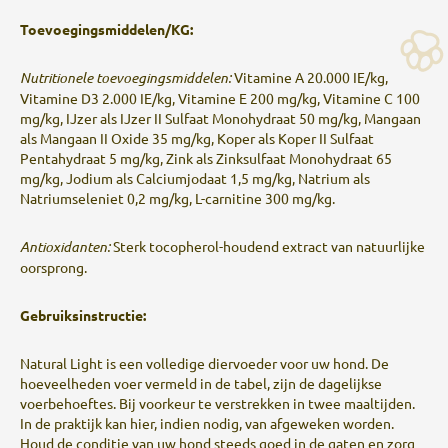
Toevoegingsmiddelen/KG:
Nutritionele toevoegingsmiddelen:
Vitamine A 20.000 IE/kg,
Vitamine D3 2.000 IE/kg, Vitamine E 200 mg/kg, Vitamine C 100
mg/kg, IJzer als IJzer II Sulfaat Monohydraat 50 mg/kg, Mangaan
als Mangaan II Oxide 35 mg/kg, Koper als Koper II Sulfaat
Pentahydraat 5 mg/kg, Zink als Zinksulfaat Monohydraat 65
mg/kg, Jodium als Calciumjodaat 1,5 mg/kg, Natrium als
Natriumseleniet 0,2 mg/kg, L-carnitine 300 mg/kg.
Antioxidanten:
Sterk tocopherol-houdend extract van natuurlijke
oorsprong.
Gebruiksinstructie:
Natural Light is een volledige diervoeder voor uw hond. De
hoeveelheden voer vermeld in de tabel, zijn de dagelijkse
voerbehoeftes. Bij voorkeur te verstrekken in twee maaltijden.
In de praktijk kan hier, indien nodig, van afgeweken worden.
Houd de conditie van uw hond steeds goed in de gaten en zorg