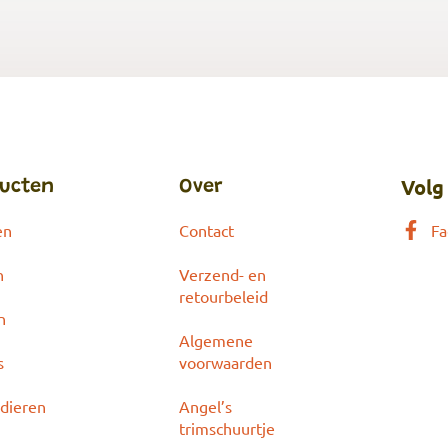
Volg
ucten
Over
en
Contact
Fa
n
Verzend- en
retourbeleid
n
Algemene
s
voorwaarden
dieren
Angel’s
trimschuurtje