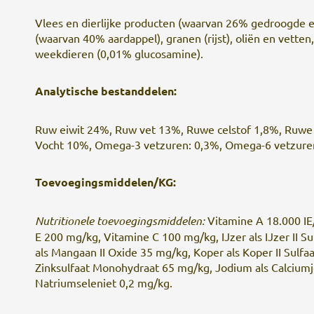
Vlees en dierlijke producten (waarvan 26% gedroogde e
(waarvan 40% aardappel), granen (rijst), oliën en vetten
weekdieren (0,01% glucosamine).
Analytische bestanddelen:
Ruw eiwit 24%, Ruw vet 13%, Ruwe celstof 1,8%, Ruwe 
Vocht 10%, Omega-3 vetzuren: 0,3%, Omega-6 vetzuren
Toevoegingsmiddelen/KG:
Nutritionele toevoegingsmiddelen:
Vitamine A 18.000 IE
E 200 mg/kg, Vitamine C 100 mg/kg, IJzer als IJzer II
als Mangaan II Oxide 35 mg/kg, Koper als Koper II Sulfa
Zinksulfaat Monohydraat 65 mg/kg, Jodium als Calciumj
Natriumseleniet 0,2 mg/kg.