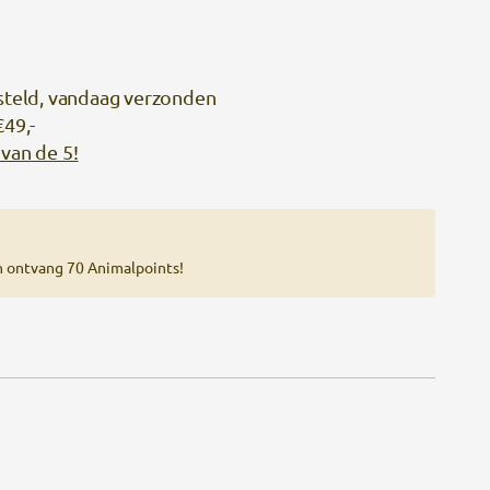
steld, vandaag verzonden
€49,-
van de 5!
n ontvang 70 Animalpoints!