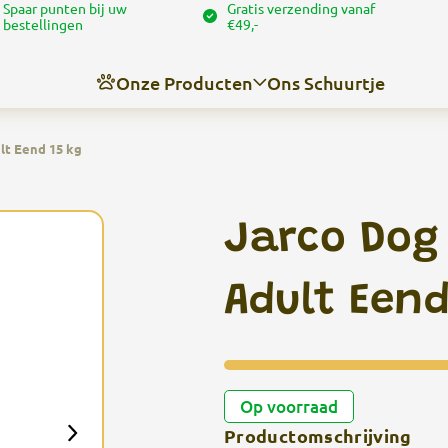
Spaar punten bij uw
Gratis verzending vanaf
bestellingen
€49,-
Onze Producten
Ons Schuurtje
lt Eend 15 kg
Nieuws
Over ons
Jarco Dog 
Contact
Angel’s trimschuurtje
Adult Eend
Op voorraad
Productomschrijving