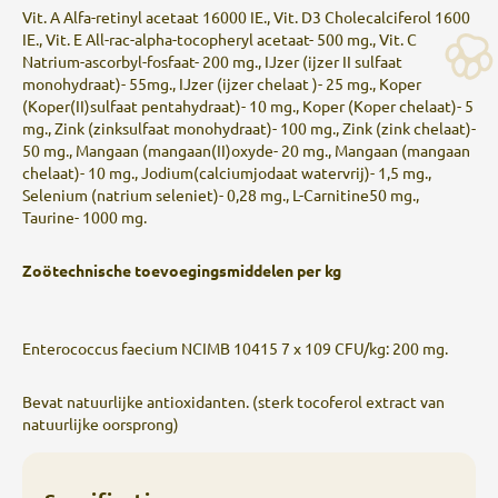
Vit. A Alfa-retinyl acetaat 16000 IE., Vit. D3 Cholecalciferol 1600
IE., Vit. E All-rac-alpha-tocopheryl acetaat- 500 mg., Vit. C
Natrium-ascorbyl-fosfaat- 200 mg., IJzer (ijzer II sulfaat
monohydraat)- 55mg., IJzer (ijzer chelaat )- 25 mg., Koper
(Koper(II)sulfaat pentahydraat)- 10 mg., Koper (Koper chelaat)- 5
mg., Zink (zinksulfaat monohydraat)- 100 mg., Zink (zink chelaat)-
50 mg., Mangaan (mangaan(II)oxyde- 20 mg., Mangaan (mangaan
chelaat)- 10 mg., Jodium(calciumjodaat watervrij)- 1,5 mg.,
Selenium (natrium seleniet)- 0,28 mg., L-Carnitine50 mg.,
Taurine- 1000 mg.
Zoötechnische toevoegingsmiddelen per kg
Enterococcus faecium NCIMB 10415 7 x 109 CFU/kg: 200 mg.
Bevat natuurlijke antioxidanten. (sterk tocoferol extract van
natuurlijke oorsprong)