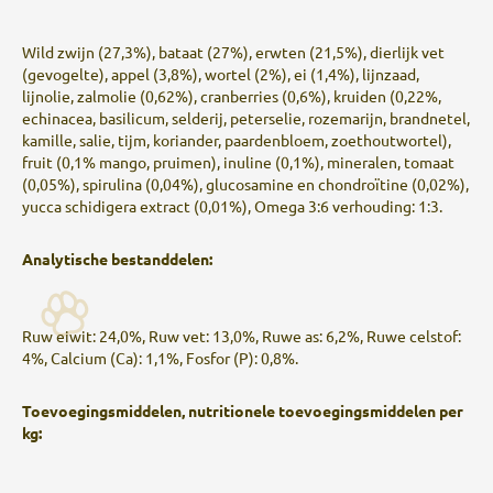
Wild zwijn (27,3%), bataat (27%), erwten (21,5%), dierlijk vet
(gevogelte), appel (3,8%), wortel (2%), ei (1,4%), lijnzaad,
lijnolie, zalmolie (0,62%), cranberries (0,6%), kruiden (0,22%,
echinacea, basilicum, selderij, peterselie, rozemarijn, brandnetel,
kamille, salie, tijm, koriander, paardenbloem, zoethoutwortel),
fruit (0,1% mango, pruimen), inuline (0,1%), mineralen, tomaat
(0,05%), spirulina (0,04%), glucosamine en chondroïtine (0,02%),
yucca schidigera extract (0,01%), Omega 3:6 verhouding: 1:3.
Analytische bestanddelen:
Ruw eiwit: 24,0%, Ruw vet: 13,0%, Ruwe as: 6,2%, Ruwe celstof:
4%, Calcium (Ca): 1,1%, Fosfor (P): 0,8%.
Toevoegingsmiddelen, nutritionele toevoegingsmiddelen per
kg: