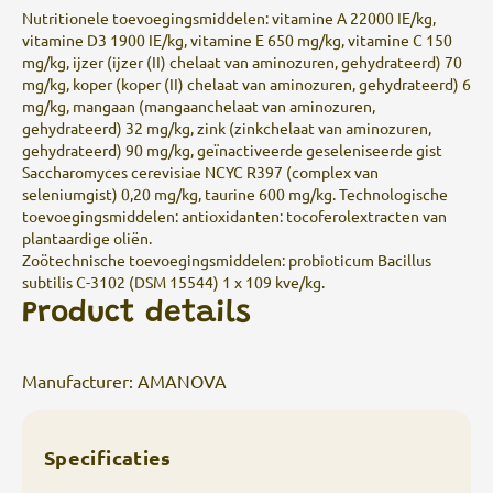
Nutritionele toevoegingsmiddelen: vitamine A 22000 IE/kg,
vitamine D3 1900 IE/kg, vitamine E 650 mg/kg, vitamine C 150
mg/kg, ijzer (ijzer (II) chelaat van aminozuren, gehydrateerd) 70
mg/kg, koper (koper (II) chelaat van aminozuren, gehydrateerd) 6
mg/kg, mangaan (mangaanchelaat van aminozuren,
gehydrateerd) 32 mg/kg, zink (zinkchelaat van aminozuren,
gehydrateerd) 90 mg/kg, geïnactiveerde geseleniseerde gist
Saccharomyces cerevisiae NCYC R397 (complex van
seleniumgist) 0,20 mg/kg, taurine 600 mg/kg. Technologische
toevoegingsmiddelen: antioxidanten: tocoferolextracten van
plantaardige oliën.
Zoötechnische toevoegingsmiddelen: probioticum Bacillus
subtilis C-3102 (DSM 15544) 1 x 109 kve/kg.
Product details
Manufacturer: AMANOVA
Specificaties