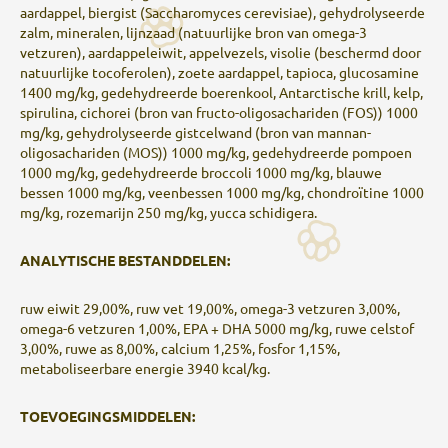
aardappel, biergist (Saccharomyces cerevisiae), gehydrolyseerde
zalm, mineralen, lijnzaad (natuurlijke bron van omega-3
vetzuren), aardappeleiwit, appelvezels, visolie (beschermd door
natuurlijke tocoferolen), zoete aardappel, tapioca, glucosamine
1400 mg/kg, gedehydreerde boerenkool, Antarctische krill, kelp,
spirulina, cichorei (bron van fructo-oligosachariden (FOS)) 1000
mg/kg, gehydrolyseerde gistcelwand (bron van mannan-
oligosachariden (MOS)) 1000 mg/kg, gedehydreerde pompoen
1000 mg/kg, gedehydreerde broccoli 1000 mg/kg, blauwe
bessen 1000 mg/kg, veenbessen 1000 mg/kg, chondroïtine 1000
mg/kg, rozemarijn 250 mg/kg, yucca schidigera.
ANALYTISCHE BESTANDDELEN:
ruw eiwit 29,00%, ruw vet 19,00%, omega-3 vetzuren 3,00%,
omega-6 vetzuren 1,00%, EPA + DHA 5000 mg/kg, ruwe celstof
3,00%, ruwe as 8,00%, calcium 1,25%, fosfor 1,15%,
metaboliseerbare energie 3940 kcal/kg.
TOEVOEGINGSMIDDELEN: