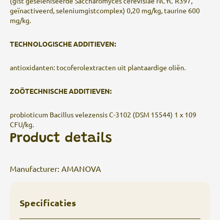
(gist geseleniseerde Saccharomyces cerevisiae NCYC R397,
geïnactiveerd, seleniumgistcomplex) 0,20 mg/kg, taurine 600
mg/kg.
TECHNOLOGISCHE ADDITIEVEN:
antioxidanten: tocoferolextracten uit plantaardige oliën.
ZOÖTECHNISCHE ADDITIEVEN:
probioticum Bacillus velezensis C-3102 (DSM 15544) 1 x 109
CFU/kg.
Product details
Manufacturer: AMANOVA
Specificaties