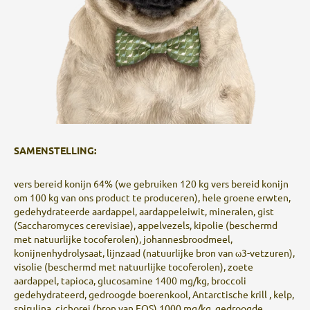
SAMENSTELLING:
vers bereid konijn 64% (we gebruiken 120 kg vers bereid konijn
om 100 kg van ons product te produceren), hele groene erwten,
gedehydrateerde aardappel, aardappeleiwit, mineralen, gist
(Saccharomyces cerevisiae), appelvezels, kipolie (beschermd
met natuurlijke tocoferolen), johannesbroodmeel,
konijnenhydrolysaat, lijnzaad (natuurlijke bron van ω3-vetzuren),
visolie (beschermd met natuurlijke tocoferolen), zoete
aardappel, tapioca, glucosamine 1400 mg/kg, broccoli
gedehydrateerd, gedroogde boerenkool, Antarctische krill , kelp,
spirulina, cichorei (bron van FOS) 1000 mg/kg, gedroogde