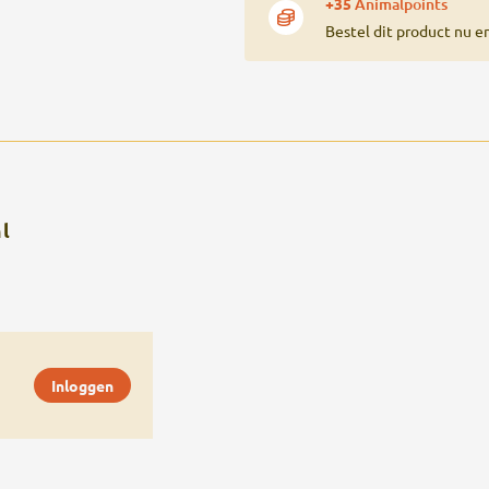
+35
Animalpoints
Bestel dit product nu e
l
Inloggen