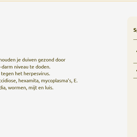
S
 houden je duiven gezond door
g-darm niveau te doden.
 tegen het herpesvirus.
idiose, hexamita, mycoplasma’s, E.
dia, wormen, mijt en luis.