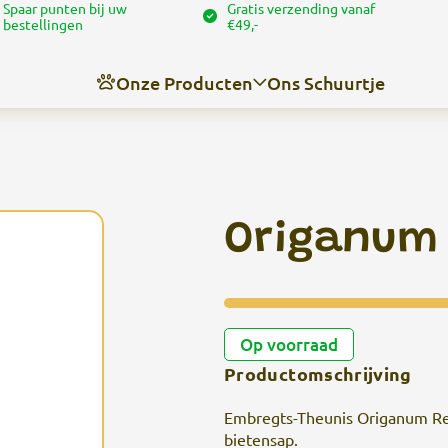
Spaar punten bij uw
Gratis verzending vanaf
bestellingen
€49,-
Onze Producten
Ons Schuurtje
Nieuws
Over ons
Origanum 
Contact
Angel’s trimschuurtje
Op voorraad
Productomschrijving
Embregts-Theunis Origanum Red
bietensap.