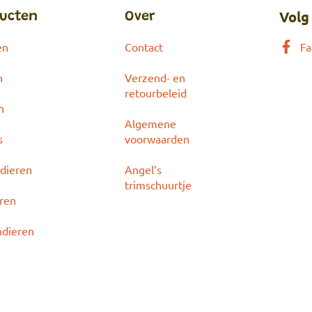
Volg
ucten
Over
en
Contact
Fa
n
Verzend- en
retourbeleid
n
Algemene
s
voorwaarden
dieren
Angel’s
trimschuurtje
eren
ndieren