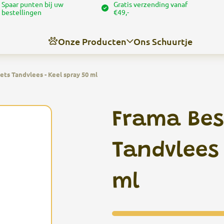
Spaar punten bij uw
Gratis verzending vanaf
bestellingen
€49,-
Onze Producten
Ons Schuurtje
ets Tandvlees - Keel spray 50 ml
Nieuws
Over ons
Frama Best
Contact
Angel’s trimschuurtje
Tandvlees 
ml