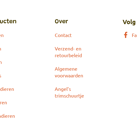
Volg
ucten
Over
en
Contact
Fa
n
Verzend- en
retourbeleid
n
Algemene
s
voorwaarden
dieren
Angel’s
trimschuurtje
eren
ndieren