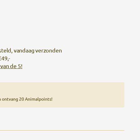
steld, vandaag verzonden
€49,-
van de 5!
n ontvang 20 Animalpoints!