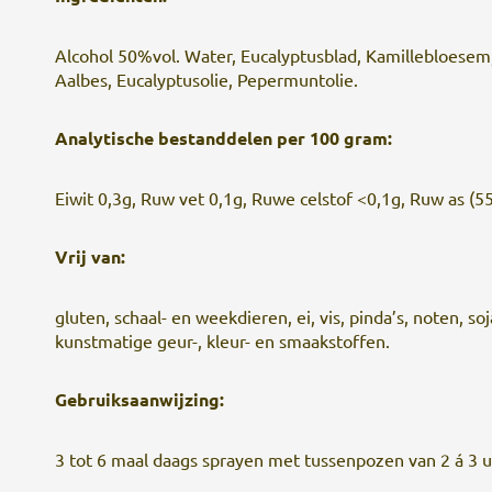
Alcohol 50%vol. Water, Eucalyptusblad, Kamillebloesem
Aalbes, Eucalyptusolie, Pepermuntolie.
Analytische bestanddelen per 100 gram:
Eiwit 0,3g, Ruw vet 0,1g, Ruwe celstof <0,1g, Ruw as (5
Vrij van:
gluten, schaal- en weekdieren, ei, vis, pinda’s, noten, soja
kunstmatige geur-, kleur- en smaakstoffen.
Gebruiksaanwijzing:
3 tot 6 maal daags sprayen met tussenpozen van 2 á 3 u